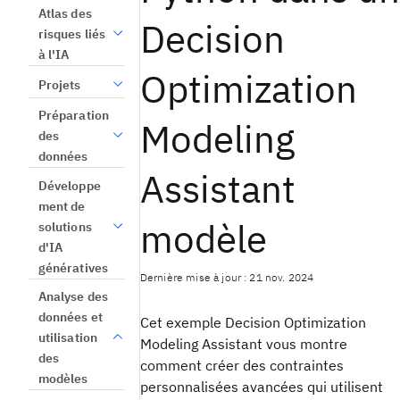
Atlas des
Decision
risques liés
à l'IA
Optimization
Projets
Préparation
Modeling
des
données
Assistant
Développe
ment de
modèle
solutions
d'IA
génératives
Dernière mise à jour : 21 nov. 2024
Analyse des
données et
Cet exemple
Decision Optimization
utilisation
Modeling Assistant
vous montre
des
comment créer des contraintes
modèles
personnalisées avancées qui utilisent