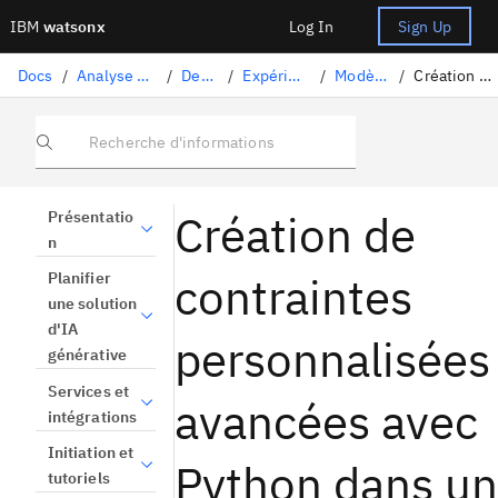
IBM
watsonx
Log In
Sign Up
Docs
/
Analyse des données et utilisation des modèles
/
Decision Optimization
/
Expérimentations Decision Optimization
/
Modèles de l' Modeling Assistant
/
Création de contraintes personnalisées avancées avec Python
Recherche d'informations
Création de
Présentatio
n
contraintes
Planifier
une solution
d'IA
personnalisées
générative
Services et
avancées avec
intégrations
Initiation et
Python dans un
tutoriels