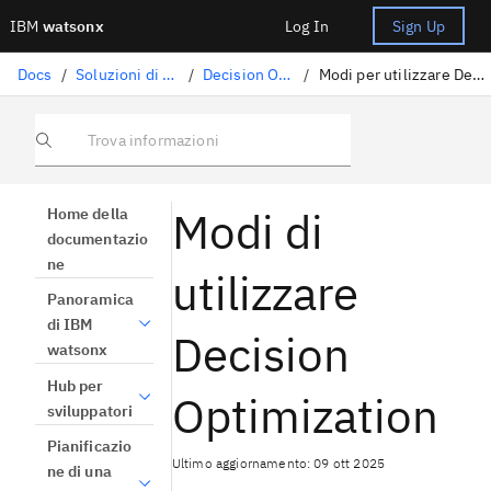
IBM
watsonx
Log In
Sign Up
Docs
/
Soluzioni di data science
/
Decision Optimization
/
Modi per utilizzare Decision Optimization
Trova informazioni
Modi di
Home della
documentazio
ne
utilizzare
Panoramica
di IBM
Decision
watsonx
Hub per
Optimization
sviluppatori
Pianificazio
Ultimo aggiornamento: 09 ott 2025
ne di una