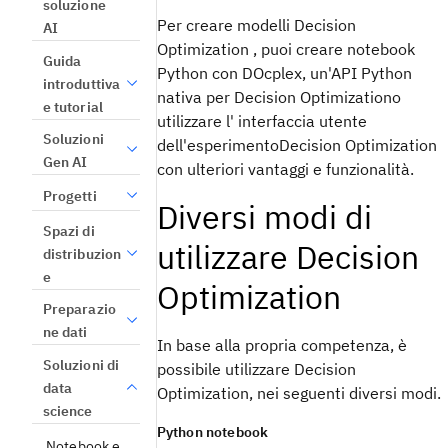
soluzione
Per creare modelli
Decision
AI
Optimization
, puoi creare
notebook
Guida
Python con
DOcplex
, un'API Python
introduttiva
nativa per Decision Optimizationo
e tutorial
utilizzare l'
interfaccia utente
Soluzioni
dell'esperimentoDecision Optimization
Gen AI
con ulteriori vantaggi e funzionalità.
Progetti
Diversi modi di
Spazi di
utilizzare
Decision
distribuzion
e
Optimization
Preparazio
ne dati
In base alla propria competenza, è
Soluzioni di
possibile utilizzare
Decision
data
Optimization
, nei seguenti diversi modi.
science
Python
notebook
Notebook e